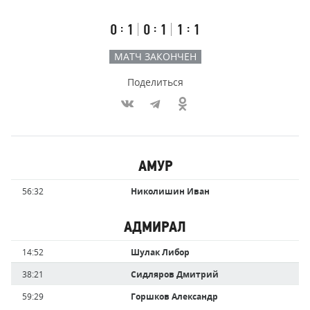
счёт
по
встречи
таймам
Первый
Второй
Третий
:
:
:
0
1
0
1
1
1
тайм
тайм
тайм
МАТЧ ЗАКОНЧЕН
Поделиться
Участники
АМУР
команд,
Имя
Время
56:32
Николишин Иван
забившие
игрока
голы
АДМИРАЛ
Имя
Время
14:52
Шулак Либор
игрока
38:21
Сидляров Дмитрий
59:29
Горшков Александр