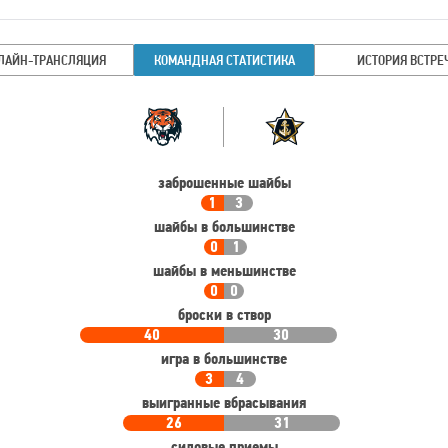
ЛАЙН-ТРАНСЛЯЦИЯ
КОМАНДНАЯ СТАТИСТИКА
ИСТОРИЯ ВСТРЕ
Командная
Команда
статистика
заброшенные шайбы
1
3
шайбы в большинстве
0
1
шайбы в меньшинстве
0
0
броски в створ
40
30
игра в большинстве
3
4
выигранные вбрасывания
26
31