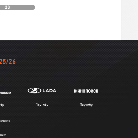
20
25/26
нёр
Партнёр
Партнёр
вщик