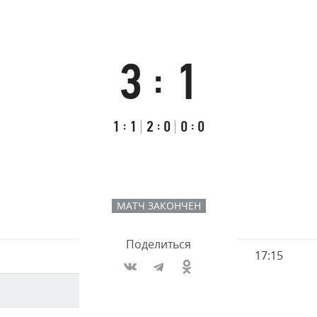
Амур
Барыс
Салават Юлаев
3
1
:
Сибирь
Итоговый
Счёт
Результаты
счёт
по
встречи
Первый
:
Второй
:
Третий
:
1
1
2
0
0
0
таймам
тайм
тайм
тайм
МАТЧ ЗАКОНЧЕН
Поделиться
Имя
17:15
Время
игрока