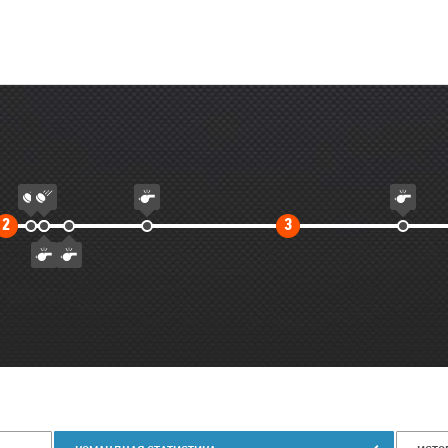
Второй
Третий
2
3
тайм
тайм