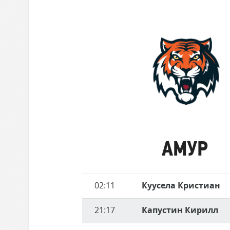
забившие
Локомотив
матче
голы
Северсталь
ЦСКА
Шанхайские Драконы
Амур
АМУР
Имя
02:11
Куусела Кристиан
Время
игрока
21:17
Капустин Кирилл