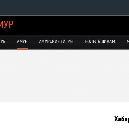
МУР
Конференция «Восток»
Дивизион Харламова
ЛУБ
АМУР
АМУРСКИЕ ТИГРЫ
БОЛЕЛЬЩИКАМ
Автомобилист
нсляции
Ак Барс
Металлург Мг
Нефтехимик
е трансляции
Трактор
-магазин
Дивизион Чернышева
Авангард
Хаба
Адмирал
ние КХЛ