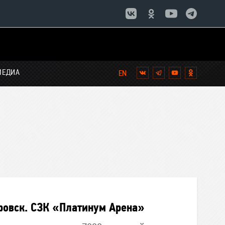
МЕДИА
Вконтакте
Telegram
YouTube
Однокла
ровск. СЗК «Платинум Арена»