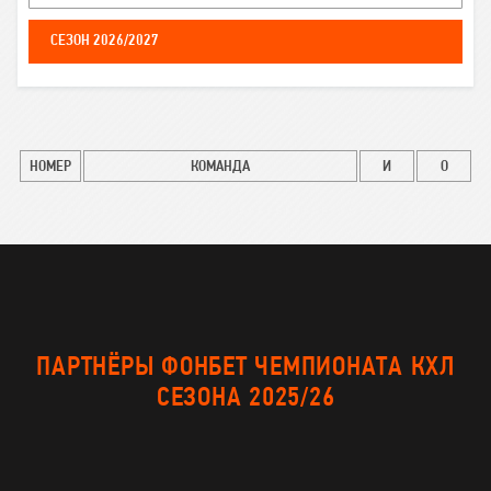
СЕЗОН 2026/2027
Таблица
НОМЕР
КОМАНДА
И
О
чемпионата
ПАРТНЁРЫ ФОНБЕТ ЧЕМПИОНАТА КХЛ
СЕЗОНА 2025/26