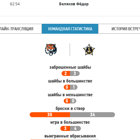
62:54
Беляков Фёдор
ЛАЙН-ТРАНСЛЯЦИЯ
КОМАНДНАЯ СТАТИСТИКА
ИСТОРИЯ ВСТРЕ
Командная
Команда
статистика
заброшенные шайбы
2
3
шайбы в большинстве
0
1
шайбы в меньшинстве
0
0
броски в створ
30
34
игра в большинстве
3
4
выигранные вбрасывания