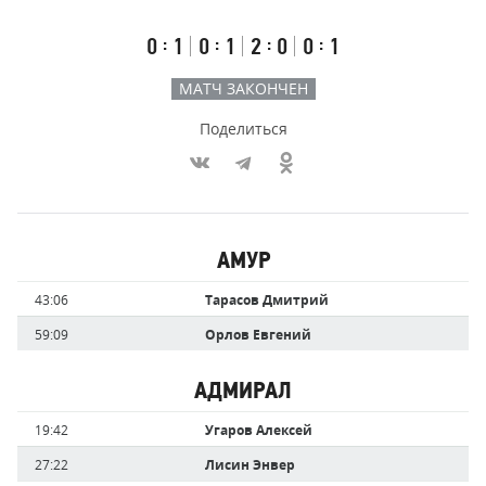
счёт
по
встречи
таймам
Первый
Второй
Третий
Овертайм
:
:
:
:
0
1
0
1
2
0
0
1
тайм
тайм
тайм
МАТЧ ЗАКОНЧЕН
Поделиться
Участники
АМУР
команд,
Имя
Время
43:06
Тарасов Дмитрий
забившие
игрока
голы
59:09
Орлов Евгений
АДМИРАЛ
Имя
Время
19:42
Угаров Алексей
игрока
27:22
Лисин Энвер