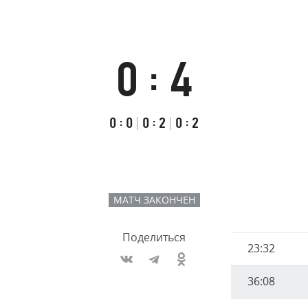
Амур
Барыс
Салават Юлаев
0
4
:
Сибирь
Итоговый
Счёт
Результаты
счёт
по
встречи
Первый
:
Второй
:
Третий
:
0
0
0
2
0
2
таймам
тайм
тайм
тайм
МАТЧ ЗАКОНЧЕН
Поделиться
Имя
23:32
Время
игрока
36:08