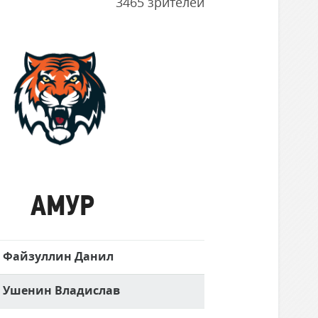
3465 зрителей
Амур
АМУР
Файзуллин Данил
Ушенин Владислав