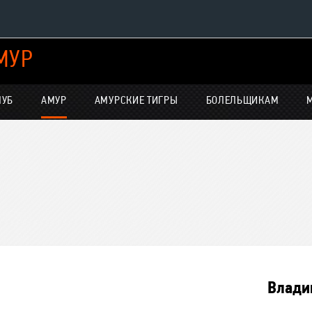
МУР
Конференция «Восток»
Дивизион Харламова
ЛУБ
АМУР
АМУРСКИЕ ТИГРЫ
БОЛЕЛЬЩИКАМ
Автомобилист
нсляции
Ак Барс
Металлург Мг
Нефтехимик
е трансляции
Трактор
-магазин
Дивизион Чернышева
Авангард
Влади
Адмирал
ние КХЛ