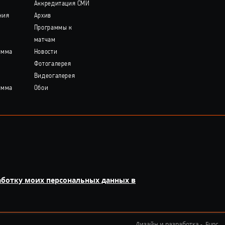
Аккредитация СМИ
ния
Архив
Программы к
матчам
амма
Новости
Фотогалерея
Видеогалерея
амма
Обои
аботку моих персональных данных в
Дизайн и разработка -
Func.