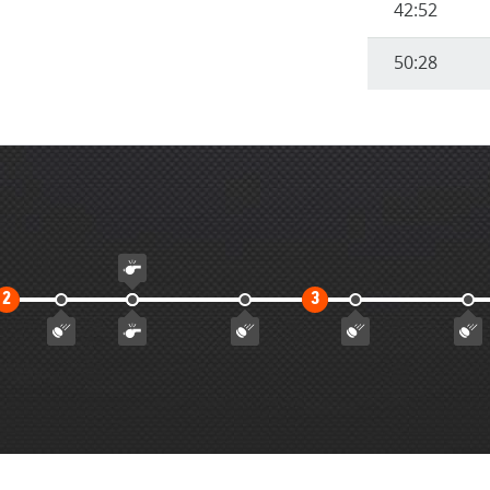
42:52
50:28
Второй
Третий
2
3
тайм
тайм