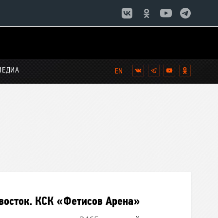
МЕДИА
Вконтакте
Telegram
YouTube
Однокла
восток. КСК «Фетисов Арена»