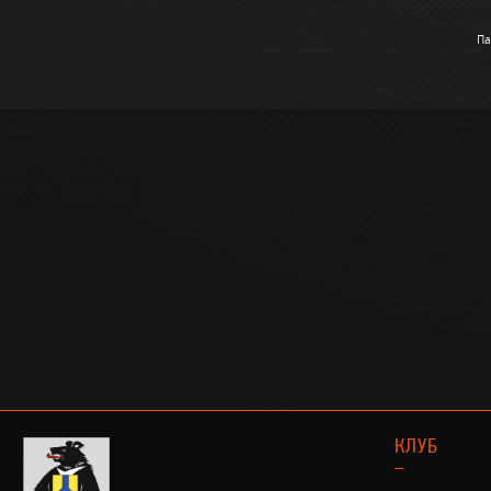
Па
КЛУБ
–