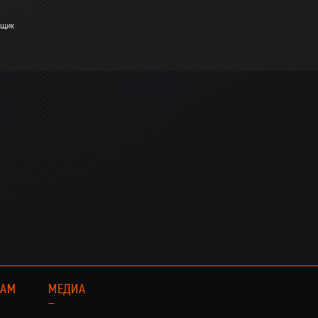
вщик
КАМ
МЕДИА
–