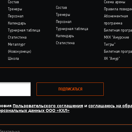
Состав
Схема арены
Состав
Тренеры
Правила поведе
Тренеры
Персонал
Абонементная
Персонал
Календарь
программа
Турнирная таблица
Турнирная таблица
Билетная прогр
Календарь
Статистика
МХК "Амурские
Статистика
Металлург
Тигры"
(Новокузнецк)
Билетная прогр
Школа
ХК "Амур"
ПОДПИСАТЬСЯ
ловия
Пользовательского соглашения
и
соглашаюсь на обр
персональных данных ООО «КХЛ»
бязательна