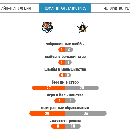
ЛАЙН-ТРАНСЛЯЦИЯ
КОМАНДНАЯ СТАТИСТИКА
ИСТОРИЯ ВСТРЕ
Командная
Команда
статистика
заброшенные шайбы
1
2
шайбы в большинстве
1
1
шайбы в меньшинстве
0
0
броски в створ
27
28
игра в большинстве
5
5
выигранные вбрасывания
30
36
силовые приемы
8
10