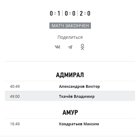
счёт
по
встречи
таймам
Первый
Второй
Третий
:
:
:
0
1
0
0
2
0
тайм
тайм
тайм
МАТЧ ЗАКОНЧЕН
Поделиться
Участники
АДМИРАЛ
команд,
Имя
Время
40:49
Александров Виктор
забившие
игрока
голы
49:00
Ткачёв Владимир
АМУР
Имя
Время
16:49
Кондратьев Максим
игрока