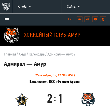
Клубы
Сайты
Открыть/
Вконтакте
Telegram
YouTube
Одн
Мы
закрыть
в
меню
социальных
ХОККЕЙНЫЙ КЛУБ АМУР
сетях:
Главная
Амур
Календарь
Адмирал — Амур
Адмирал — Амур
Информация
25 октября, Вт, 12:30 (MSK)
о
Владивосток. КСК «Фетисов Арена»
матче
2
1
:
Адмирал
Амур
Результаты
Итоговый
Счёт