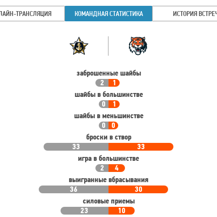
ЛАЙН-ТРАНСЛЯЦИЯ
КОМАНДНАЯ СТАТИСТИКА
ИСТОРИЯ ВСТРЕ
Командная
Команда
статистика
заброшенные шайбы
2
1
шайбы в большинстве
0
1
шайбы в меньшинстве
0
0
броски в створ
33
33
игра в большинстве
2
4
выигранные вбрасывания
36
30
силовые приемы
23
10