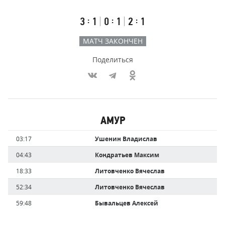
счёт
по
встречи
таймам
Первый
Второй
Третий
:
:
:
3
1
0
1
2
1
тайм
тайм
тайм
МАТЧ ЗАКОНЧЕН
Поделиться
Участники
АМУР
команд,
Имя
Время
03:17
Ушенин Владислав
забившие
игрока
голы
04:43
Кондратьев Максим
18:33
Литовченко Вячеслав
52:34
Литовченко Вячеслав
59:48
Бывальцев Алексей