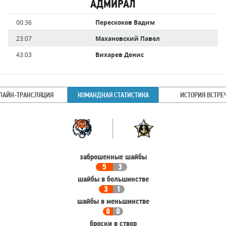
АДМИРАЛ
Имя
Время
00:36
Перескоков Вадим
игрока
23:07
Махановский Павел
43:03
Вихарев Денис
ЛАЙН-ТРАНСЛЯЦИЯ
КОМАНДНАЯ СТАТИСТИКА
ИСТОРИЯ ВСТРЕ
Командная
Команда
статистика
заброшенные шайбы
5
3
шайбы в большинстве
3
1
шайбы в меньшинстве
0
0
броски в створ