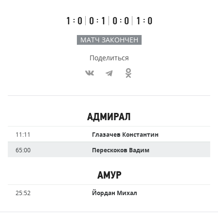
счёт
по
встречи
таймам
Первый
Второй
Третий
Буллиты
:
:
:
:
1
0
0
1
0
0
1
0
тайм
тайм
тайм
МАТЧ ЗАКОНЧЕН
Поделиться
Участники
АДМИРАЛ
команд,
Имя
Время
11:11
Глазачев Константин
забившие
игрока
голы
65:00
Перескоков Вадим
АМУР
Имя
Время
25:52
Йордан Михал
игрока