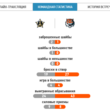
ЛАЙН-ТРАНСЛЯЦИЯ
КОМАНДНАЯ СТАТИСТИКА
ИСТОРИЯ ВСТРЕ
Командная
Команда
статистика
заброшенные шайбы
2
1
шайбы в большинстве
1
0
шайбы в меньшинстве
0
0
броски в створ
19
27
игра в большинстве
4
4
выигранные вбрасывания
24
43
силовые приемы
9
8