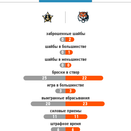
Командная
Команда
статистика
заброшенные шайбы
0
2
шайбы в большинстве
0
1
шайбы в меньшинстве
0
0
броски в створ
25
22
игра в большинстве
3
3
выигранные вбрасывания
20
23
силовые приемы
11
11
штрафное время
6
6