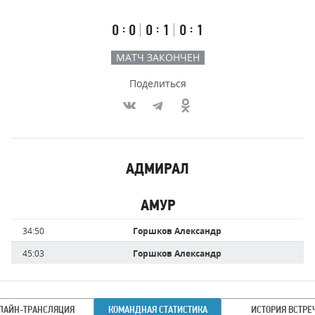
счёт
по
встречи
таймам
Первый
Второй
Третий
:
:
:
0
0
0
1
0
1
тайм
тайм
тайм
МАТЧ ЗАКОНЧЕН
Поделиться
Участники
АДМИРАЛ
команд,
Имя
Время
забившие
игрока
АМУР
голы
Имя
Время
34:50
Горшков Александр
игрока
45:03
Горшков Александр
ЛАЙН-ТРАНСЛЯЦИЯ
КОМАНДНАЯ СТАТИСТИКА
ИСТОРИЯ ВСТРЕ