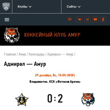
Клубы
Сайты
Открыть/
Вконтакте
Telegram
YouTube
Одн
Мы
закрыть
в
меню
социальных
ХОККЕЙНЫЙ КЛУБ АМУР
сетях:
Главная
Амур
Календарь
Адмирал — Амур
Адмирал — Амур
Информация
29 декабря, Вс, 10:00 (MSK)
о
Владивосток. КСК «Фетисов Арена»
матче
0
2
:
Адмирал
Амур
Результаты
Итоговый
Счёт