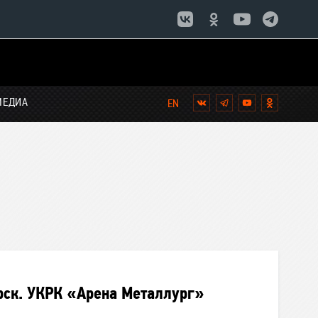
МЕДИА
Вконтакте
Telegram
YouTube
Однокла
рск. УКРК «Арена Металлург»