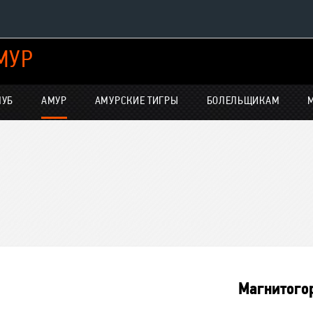
МУР
Конференция «Восток»
Дивизион Харламова
ЛУБ
АМУР
АМУРСКИЕ ТИГРЫ
БОЛЕЛЬЩИКАМ
Автомобилист
нсляции
Ак Барс
Металлург Мг
Нефтехимик
е трансляции
Трактор
-магазин
Дивизион Чернышева
Авангард
Магнитого
Адмирал
ние КХЛ