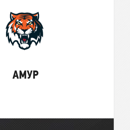
Амур
АМУР