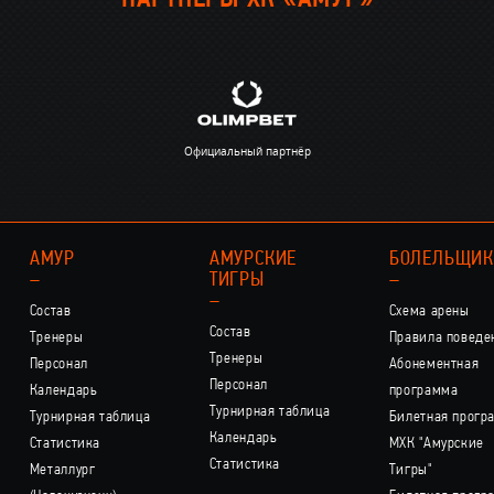
ПАРТНЁРЫ ХК «АМУР»
Официальный партнёр
АМУР
АМУРСКИЕ
БОЛЕЛЬЩИ
–
ТИГРЫ
–
–
Состав
Схема арены
Состав
Тренеры
Правила поведе
Тренеры
Персонал
Абонементная
Персонал
Календарь
программа
Турнирная таблица
Турнирная таблица
Билетная прогр
Календарь
Статистика
МХК "Амурские
Статистика
Металлург
Тигры"