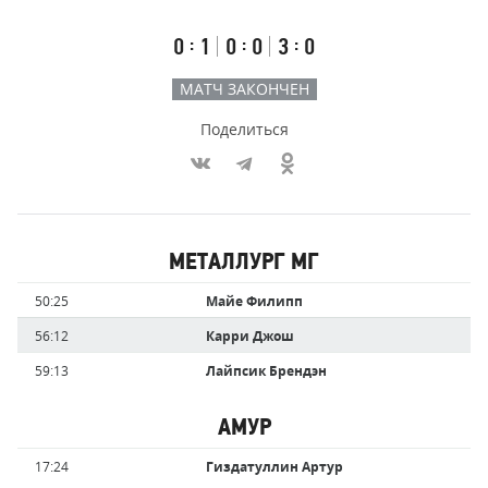
счёт
по
встречи
таймам
Первый
Второй
Третий
:
:
:
0
1
0
0
3
0
тайм
тайм
тайм
МАТЧ ЗАКОНЧЕН
Поделиться
Участники
МЕТАЛЛУРГ МГ
команд,
Имя
Время
50:25
Майе Филипп
забившие
игрока
голы
56:12
Карри Джош
59:13
Лайпсик Брендэн
АМУР
Имя
Время
17:24
Гиздатуллин Артур
игрока