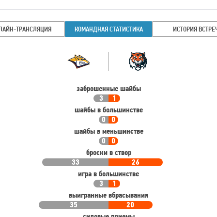
ЛАЙН-ТРАНСЛЯЦИЯ
КОМАНДНАЯ СТАТИСТИКА
ИСТОРИЯ ВСТРЕ
Командная
Команда
статистика
заброшенные шайбы
3
1
шайбы в большинстве
0
0
шайбы в меньшинстве
0
0
броски в створ
33
26
игра в большинстве
3
1
выигранные вбрасывания
35
20