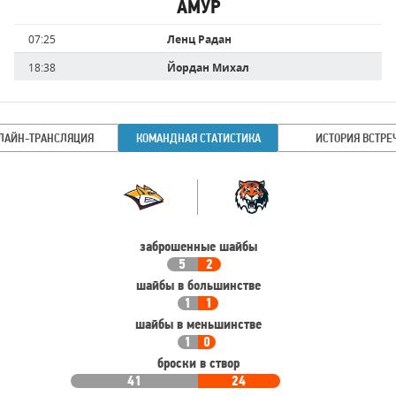
АМУР
Имя
Время
07:25
Ленц Радан
игрока
18:38
Йордан Михал
ЛАЙН-ТРАНСЛЯЦИЯ
КОМАНДНАЯ СТАТИСТИКА
ИСТОРИЯ ВСТРЕ
Командная
Команда
статистика
заброшенные шайбы
5
2
шайбы в большинстве
1
1
шайбы в меньшинстве
1
0
броски в створ
41
24