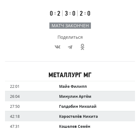
счёт
по
встречи
таймам
Первый
Второй
Третий
:
:
:
0
2
3
0
2
0
тайм
тайм
тайм
МАТЧ ЗАКОНЧЕН
Поделиться
Участники
МЕТАЛЛУРГ МГ
команд,
Имя
Время
22:01
Майе Филипп
забившие
игрока
голы
26:04
Минулин Артём
27:50
Голдобин Николай
42:18
Коростелёв Никита
47:31
Кошелев Семён