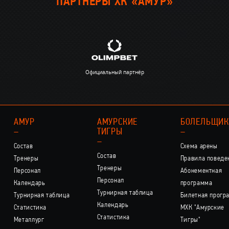
ПАРТНЁРЫ ХК «АМУР»
Официальный партнёр
АМУР
АМУРСКИЕ
БОЛЕЛЬЩИ
–
ТИГРЫ
–
–
Состав
Схема арены
Состав
Тренеры
Правила поведе
Тренеры
Персонал
Абонементная
Персонал
Календарь
программа
Турнирная таблица
Турнирная таблица
Билетная прогр
Календарь
Статистика
МХК "Амурские
Статистика
Металлург
Тигры"