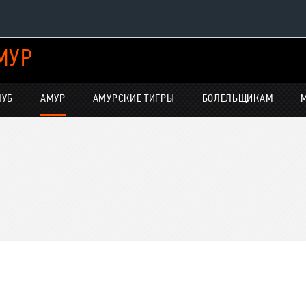
МУР
Конференция «Восток»
Дивизион Харламова
ЛУБ
АМУР
АМУРСКИЕ ТИГРЫ
БОЛЕЛЬЩИКАМ
Автомобилист
нсляции
Ак Барс
Металлург Мг
Нефтехимик
е трансляции
Трактор
-магазин
Дивизион Чернышева
Авангард
Адмирал
ние КХЛ