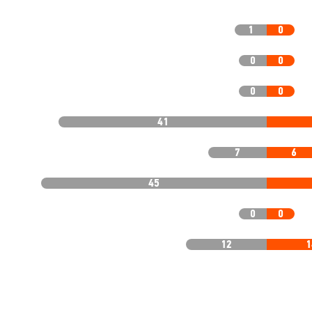
1
0
0
0
0
0
41
7
6
45
0
0
12
1