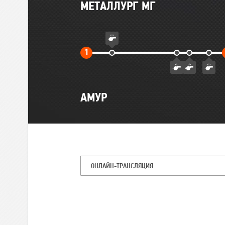
Главные
МЕТАЛЛУРГ МГ
события
матча
Первый
1
тайм
АМУР
ОНЛАЙН-ТРАНСЛЯЦИЯ
Командная
статистика