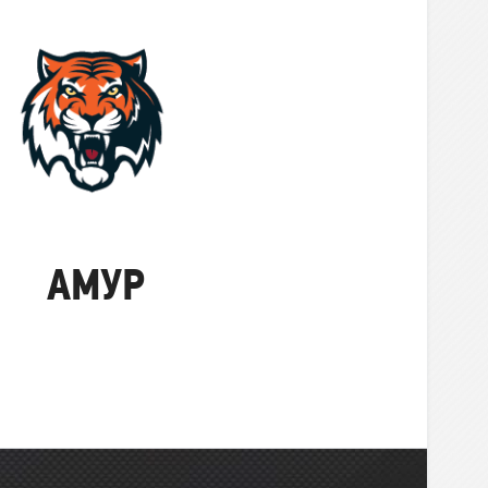
Амур
АМУР