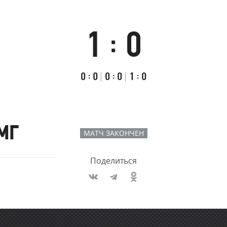
Амур
Барыс
1
0
:
Салават Юлаев
Сибирь
Итоговый
Счёт
Результаты
счёт
по
встречи
Первый
:
Второй
:
Третий
:
0
0
0
0
1
0
таймам
тайм
тайм
тайм
МГ
МАТЧ ЗАКОНЧЕН
Поделиться
Имя
Время
игрока