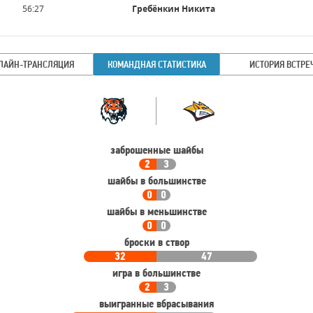
56:27
Гребёнкин Никита
ЛАЙН-ТРАНСЛЯЦИЯ
КОМАНДНАЯ СТАТИСТИКА
ИСТОРИЯ ВСТРЕ
Командная
Команда
статистика
заброшенные шайбы
2
3
шайбы в большинстве
0
0
шайбы в меньшинстве
0
0
броски в створ
32
47
игра в большинстве
2
3
выигранные вбрасывания