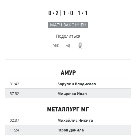
счёт
по
встречи
таймам
Первый
Второй
Третий
:
:
:
0
2
1
0
1
1
тайм
тайм
тайм
МАТЧ ЗАКОНЧЕН
Поделиться
Участники
АМУР
команд,
Имя
Время
31:42
Барулин Владислав
забившие
игрока
голы
57:52
Мищенко Иван
МЕТАЛЛУРГ МГ
Имя
Время
02:37
Михайлис Никита
игрока
11:24
Юров Данила