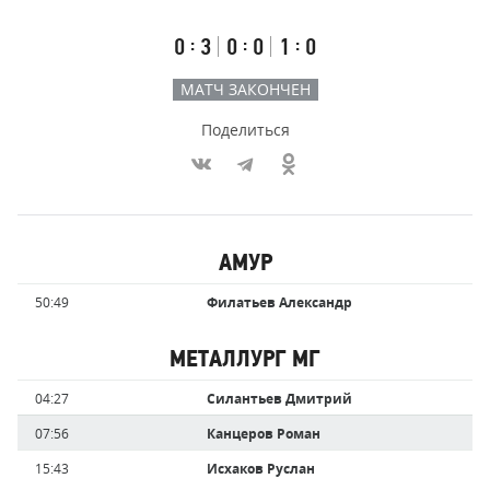
счёт
по
встречи
таймам
Первый
Второй
Третий
:
:
:
0
3
0
0
1
0
тайм
тайм
тайм
МАТЧ ЗАКОНЧЕН
Поделиться
Участники
АМУР
команд,
Имя
Время
50:49
Филатьев Александр
забившие
игрока
голы
МЕТАЛЛУРГ МГ
Имя
Время
04:27
Силантьев Дмитрий
игрока
07:56
Канцеров Роман
15:43
Исхаков Руслан