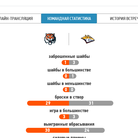
ЛАЙН-ТРАНСЛЯЦИЯ
КОМАНДНАЯ СТАТИСТИКА
ИСТОРИЯ ВСТРЕ
Командная
Команда
статистика
заброшенные шайбы
1
3
шайбы в большинстве
0
1
шайбы в меньшинстве
0
0
броски в створ
29
31
игра в большинстве
3
3
выигранные вбрасывания
30
24