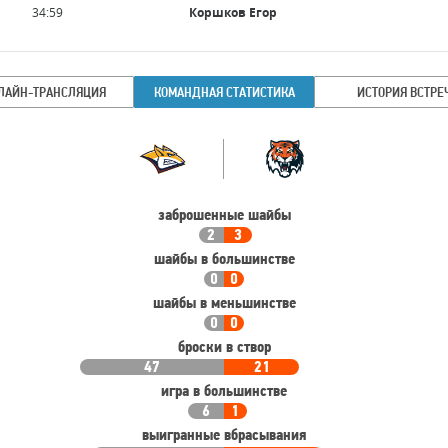
34:59
Коршков Егор
ЛАЙН-ТРАНСЛЯЦИЯ
КОМАНДНАЯ СТАТИСТИКА
ИСТОРИЯ ВСТРЕ
Командная
Команда
статистика
заброшенные шайбы
2
3
шайбы в большинстве
0
0
шайбы в меньшинстве
0
0
броски в створ
47
21
игра в большинстве
6
1
выигранные вбрасывания