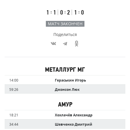
счёт
по
встречи
таймам
Первый
Второй
Третий
:
:
:
1
1
0
2
1
0
тайм
тайм
тайм
МАТЧ ЗАКОНЧЕН
Поделиться
Участники
МЕТАЛЛУРГ МГ
команд,
Имя
Время
14:00
Гераськин Игорь
забившие
игрока
голы
59:26
Джонсон Люк
АМУР
Имя
Время
18:21
Хохлачёв Александр
игрока
34:44
Шевченко Дмитрий