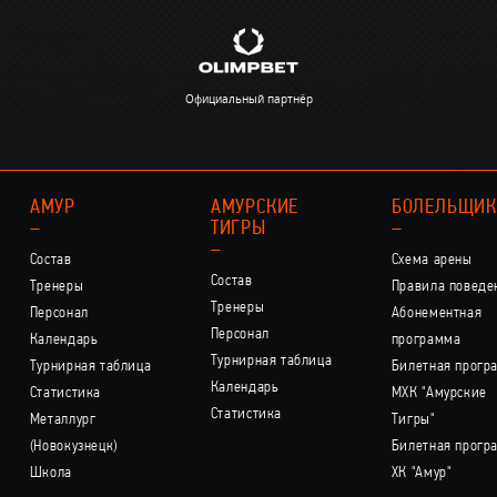
Официальный партнёр
АМУР
АМУРСКИЕ
БОЛЕЛЬЩИ
–
ТИГРЫ
–
–
Состав
Схема арены
Состав
Тренеры
Правила поведе
Тренеры
Персонал
Абонементная
Персонал
Календарь
программа
Турнирная таблица
Турнирная таблица
Билетная прогр
Календарь
Статистика
МХК "Амурские
Статистика
Металлург
Тигры"
(Новокузнецк)
Билетная прогр
Школа
ХК "Амур"