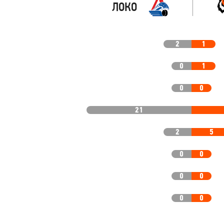
ЛОКО
2
1
0
1
0
0
21
2
5
0
0
0
0
0
0