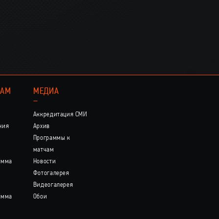
КАМ
МЕДИА
–
Аккредитация СМИ
ния
Архив
Программы к
матчам
амма
Новости
Фотогалерея
Видеогалерея
амма
Обои