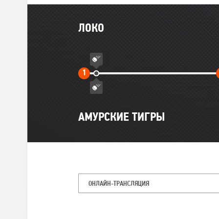
Главные
ЛОКО
события
матча
Первый
1
тайм
АМУРСКИЕ ТИГРЫ
ОНЛАЙН-ТРАНСЛЯЦИЯ
Командная