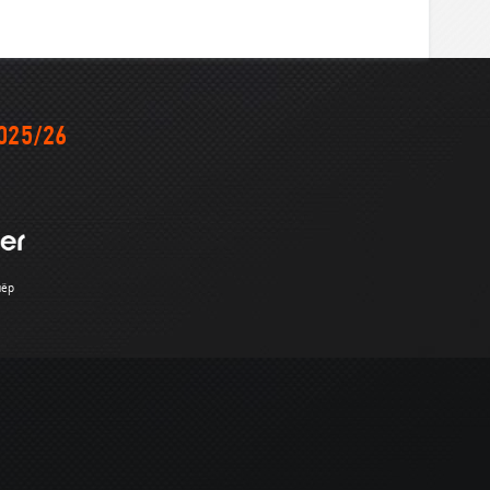
025/26
нёр