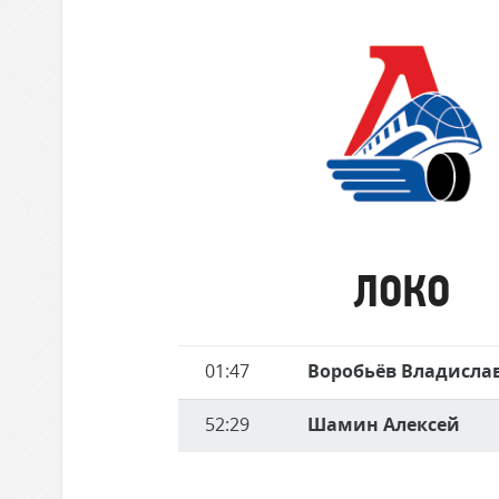
забившие
Локомотив
матче
голы
Северсталь
ЦСКА
Шанхайские Драконы
Локо
ЛОКО
Имя
01:47
Воробьёв Владисла
Время
игрока
52:29
Шамин Алексей