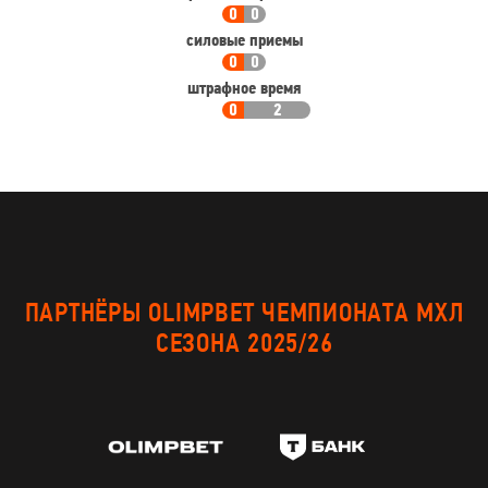
0
0
силовые приемы
0
0
штрафное время
0
2
ПАРТНЁРЫ OLIMPBET ЧЕМПИОНАТА МХЛ
СЕЗОНА 2025/26