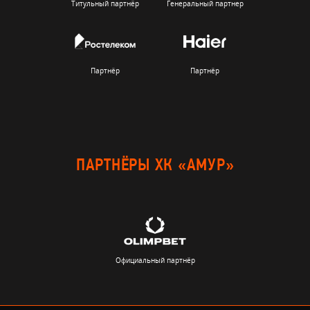
Титульный партнёр
Генеральный партнер
Партнёр
Партнёр
ПАРТНЁРЫ ХК «АМУР»
Официальный партнёр