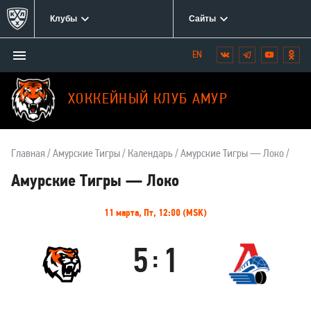
Клубы
Сайты
Открыть/
Вконтакте
Telegram
YouTube
Одн
Мы
закрыть
в
меню
социальных
ХОККЕЙНЫЙ КЛУБ АМУР
сетях:
Главная
Амурские Тигры
Календарь
Амурские Тигры — Локо
Амурские Тигры — Локо
Информация
11 марта, Пт, 12:00 (MSK)
о
матче
5
1
:
Амурские
Локо
Тигры
Результаты
Итоговый
Счёт
счёт
по
встречи
таймам