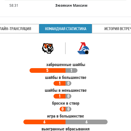
Имя
Время
58:31
Зюзякин Максим
игрока
ЛАЙН-ТРАНСЛЯЦИЯ
КОМАНДНАЯ СТАТИСТИКА
ИСТОРИЯ ВСТРЕ
Командная
Команда
статистика
заброшенные шайбы
5
1
шайбы в большинстве
1
0
шайбы в меньшинстве
1
0
броски в створ
0
0
игра в большинстве
6
6
выигранные вбрасывания