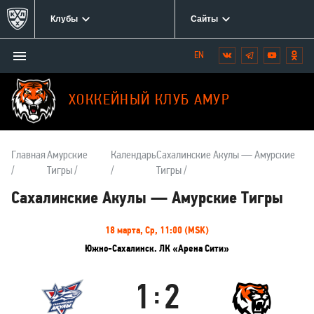
Клубы
Сайты
Открыть/
Вконтакте
Telegram
YouTube
Одн
Мы
закрыть
в
меню
социальных
ХОККЕЙНЫЙ КЛУБ АМУР
сетях:
Главная
Амурские
Календарь
Сахалинские Акулы — Амурские
Тигры
Тигры
Сахалинские Акулы — Амурские Тигры
Информация
18 марта, Ср, 11:00 (MSK)
о
Южно-Сахалинск. ЛК «Арена Сити»
матче
1
2
:
Сахалинские
Амурские
Акулы
Тигры