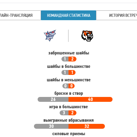
ЛАЙН-ТРАНСЛЯЦИЯ
КОМАНДНАЯ СТАТИСТИКА
ИСТОРИЯ ВСТРЕ
Командная
Команда
статистика
заброшенные шайбы
1
2
шайбы в большинстве
1
1
шайбы в меньшинстве
0
0
броски в створ
26
40
игра в большинстве
3
2
выигранные вбрасывания
30
32
силовые приемы