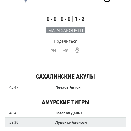
Результаты
Итоговый
Счёт
счёт
по
встречи
таймам
Первый
Второй
Третий
:
:
:
0
0
0
0
1
2
тайм
тайм
тайм
МАТЧ ЗАКОНЧЕН
Поделиться
Участники
САХАЛИНСКИЕ АКУЛЫ
команд,
Имя
Время
45:47
Плехов Антон
забившие
игрока
голы
АМУРСКИЕ ТИГРЫ
Имя
Время
48:43
Вагапов Данис
игрока
58:39
Луценко Алексей