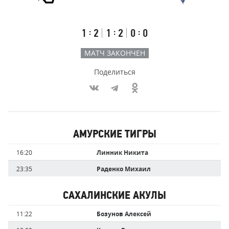
Результаты
Итоговый
Счёт
счёт
по
встречи
таймам
Первый
Второй
Третий
:
:
:
1
2
1
2
0
0
тайм
тайм
тайм
МАТЧ ЗАКОНЧЕН
Поделиться
Участники
АМУРСКИЕ ТИГРЫ
команд,
Имя
Время
16:20
Линник Никита
забившие
игрока
голы
23:35
Раденко Михаил
САХАЛИНСКИЕ АКУЛЫ
Имя
Время
11:22
Бозунов Алексей
игрока