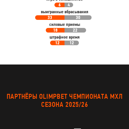
6
4
выигранные вбрасывания
33
30
силовые приемы
18
22
штрафное время
12
12
ПАРТНЁРЫ OLIMPBET ЧЕМПИОНАТА МХЛ
СЕЗОНА 2025/26