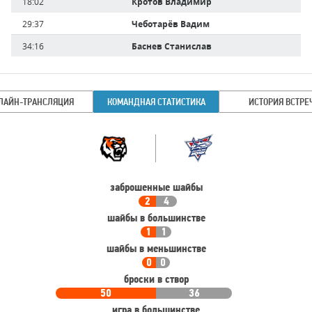
18:02
Кротов Владимир
29:37
Чеботарёв Вадим
34:16
Баснев Станислав
ЛАЙН-ТРАНСЛЯЦИЯ
КОМАНДНАЯ СТАТИСТИКА
ИСТОРИЯ ВСТРЕ
Командная
Команда
статистика
заброшенные шайбы
2
4
шайбы в большинстве
1
1
шайбы в меньшинстве
0
0
броски в створ
50
36
игра в большинстве