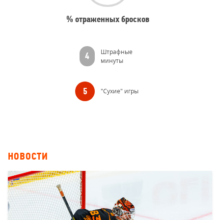
% отраженных бросков
Время
Штрафные
4
минуты
"Сухие" игры
5
НОВОСТИ