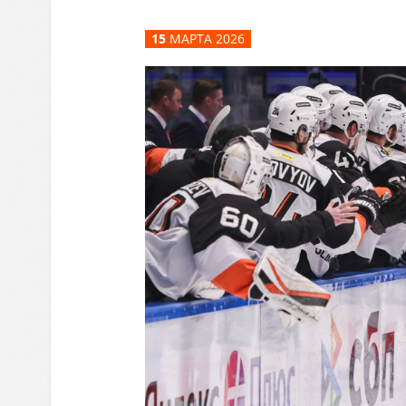
Локомотив
15
МАРТА 2026
Северсталь
ЦСКА
Шанхайские Драконы