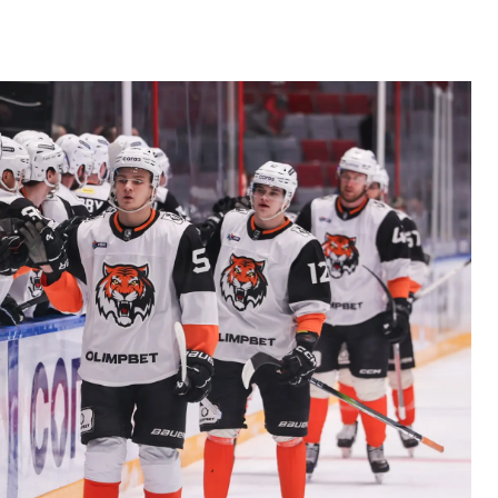
Амур
Барыс
Салават Юлаев
Сибирь