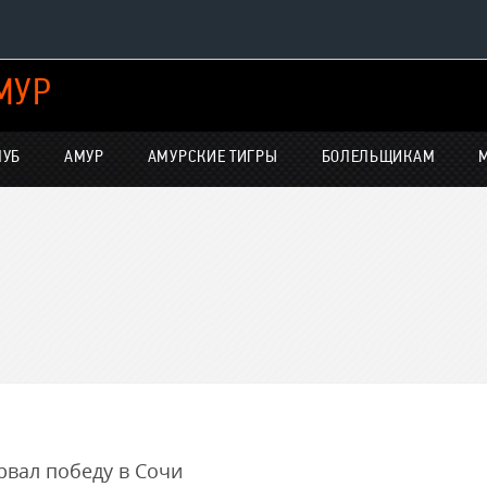
МУР
Конференция «Восток»
Дивизион Харламова
ЛУБ
АМУР
АМУРСКИЕ ТИГРЫ
БОЛЕЛЬЩИКАМ
Автомобилист
нсляции
Ак Барс
Металлург Мг
Нефтехимик
е трансляции
Трактор
-магазин
Дивизион Чернышева
Авангард
Адмирал
рвал победу в Сочи
ние КХЛ