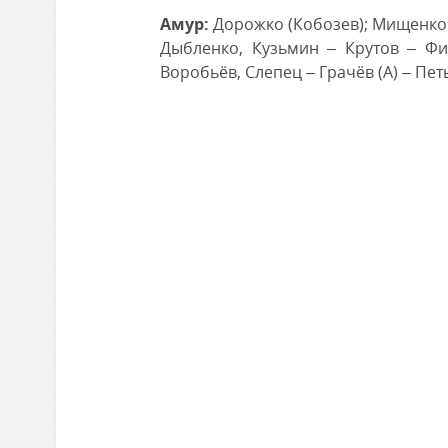
Амур:
Дорожко (Кобозев); Мищенко (
Дыбленко, Кузьмин – Крутов – Фи
Воробьёв, Слепец – Грачёв (А) – Пе