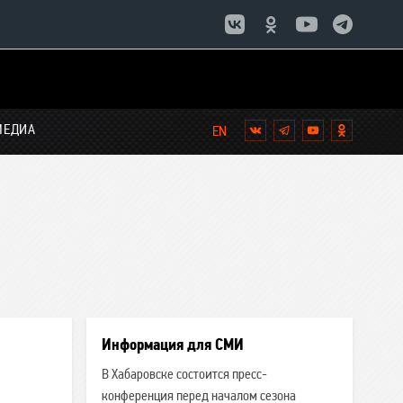
МЕДИА
Вконтакте
Telegram
YouTube
Однокла
Список
новостей:
Информация для СМИ
В Хабаровске состоится пресс-
конференция перед началом сезона