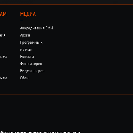
КАМ
МЕДИА
–
Аккредитация СМИ
ния
Архив
Программы к
матчам
амма
Новости
Фотогалерея
Видеогалерея
амма
Обои
аботку моих персональных данных в