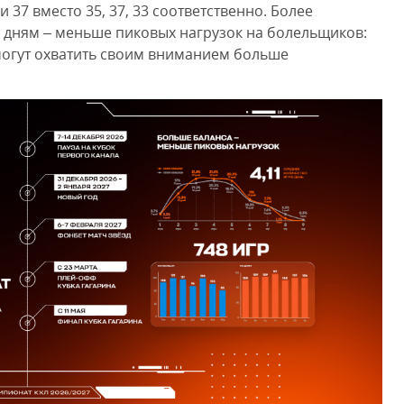
 37 вместо 35, 37, 33 соответственно. Более
 дням – меньше пиковых нагрузок на болельщиков:
смогут охватить своим вниманием больше