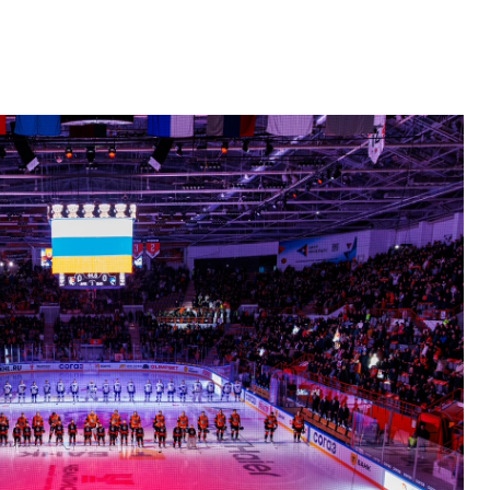
Амур
Барыс
Салават Юлаев
Сибирь