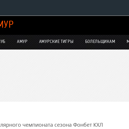
МУР
Конференция «Восток»
Дивизион Харламова
ЛУБ
АМУР
АМУРСКИЕ ТИГРЫ
БОЛЕЛЬЩИКАМ
Автомобилист
нсляции
Ак Барс
Металлург Мг
Нефтехимик
е трансляции
Трактор
-магазин
Дивизион Чернышева
Авангард
Адмирал
улярного чемпионата сезона Фонбет КХЛ
ние КХЛ