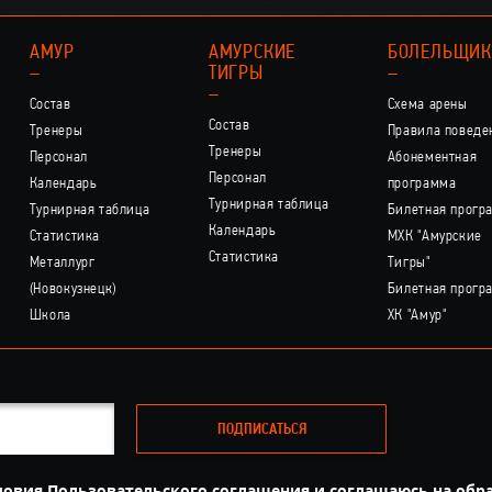
АМУР
АМУРСКИЕ
БОЛЕЛЬЩИ
–
ТИГРЫ
–
–
Состав
Схема арены
Состав
Тренеры
Правила поведе
Тренеры
Персонал
Абонементная
Персонал
Календарь
программа
Турнирная таблица
Турнирная таблица
Билетная прогр
Календарь
Статистика
МХК "Амурские
Статистика
Металлург
Тигры"
(Новокузнецк)
Билетная прогр
Школа
ХК "Амур"
ПОДПИСАТЬСЯ
ловия
Пользовательского соглашения
и
соглашаюсь на обр