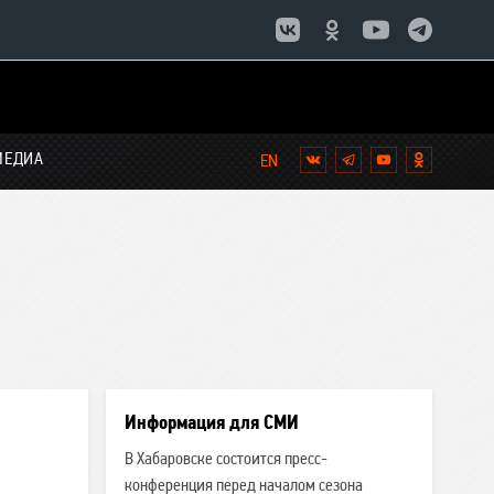
МЕДИА
Вконтакте
Telegram
YouTube
Однокла
Список
новостей:
Информация для СМИ
В Хабаровске состоится пресс-
конференция перед началом сезона