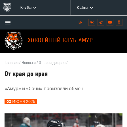
Клубы
Сайты
Открыть/
Вконтакте
Telegram
YouTube
Одн
Мы
закрыть
в
меню
социальных
ХОККЕЙНЫЙ КЛУБ АМУР
сетях:
Главная
Новости
От края до края
От края до края
«Амур» и «Сочи» произвели обмен
02
ИЮНЯ 2026