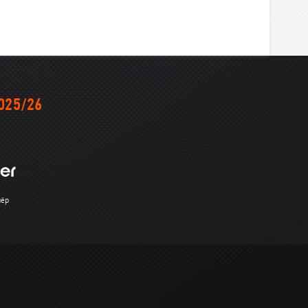
025/26
нёр