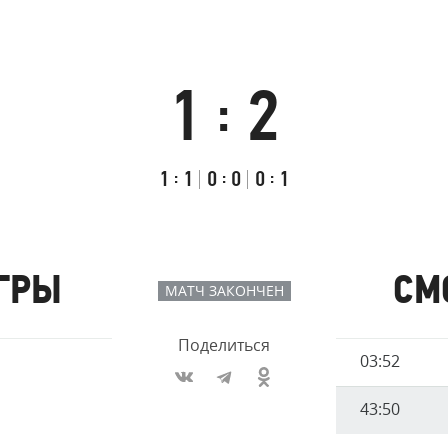
Амур
Барыс
Салават Юлаев
1
2
:
Сибирь
Итоговый
Счёт
Результаты
счёт
по
встречи
Первый
:
Второй
:
Третий
:
1
1
0
0
0
1
таймам
тайм
тайм
тайм
ГРЫ
СМ
МАТЧ ЗАКОНЧЕН
Поделиться
Имя
03:52
Время
игрока
43:50