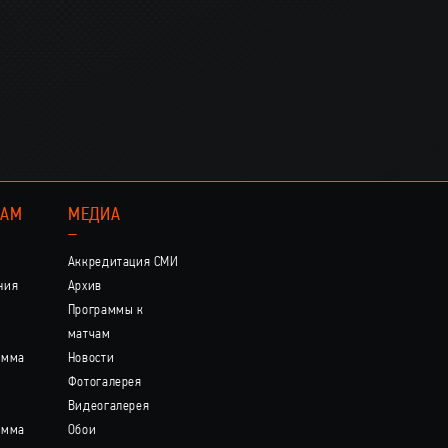
КАМ
МЕДИА
–
Аккредитация СМИ
ния
Архив
Программы к
матчам
амма
Новости
Фотогалерея
Видеогалерея
амма
Обои