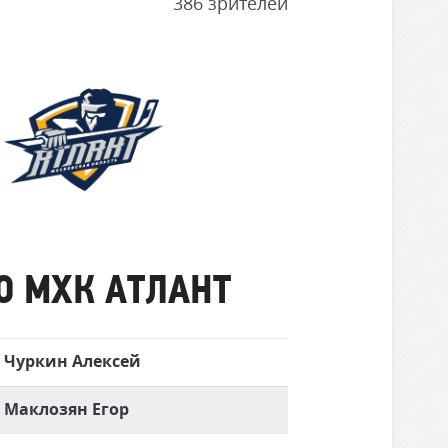
386 зрителей
СМО
МХК
Атлант
О МХК АТЛАНТ
Чуркин Алексей
Маклозян Егор