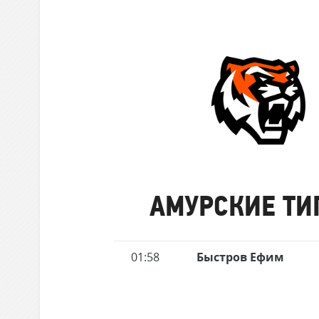
забившие
Локомотив
матче
голы
Северсталь
ЦСКА
Шанхайские Драконы
Амурские
Тигры
АМУРСКИЕ ТИ
Имя
01:58
Быстров Ефим
Время
игрока