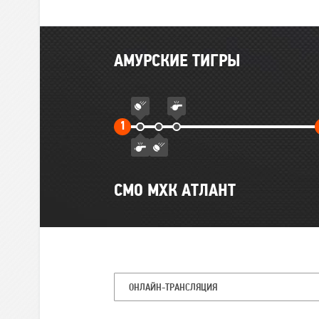
Главные
АМУРСКИЕ ТИГРЫ
события
матча
Первый
1
тайм
СМО МХК АТЛАНТ
ОНЛАЙН-ТРАНСЛЯЦИЯ