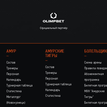
Официальный партнёр
АМУР
АМУРСКИЕ
БОЛЕЛЬЩИ
–
ТИГРЫ
–
–
Состав
Схема арены
Состав
Тренеры
Правила поведе
Тренеры
Персонал
Абонементная
Персонал
Календарь
программа
Турнирная таблица
Турнирная таблица
Билетная прогр
Календарь
Статистика
МХК "Амурские
Статистика
Металлург
Тигры"
(Новокузнецк)
Билетная прогр