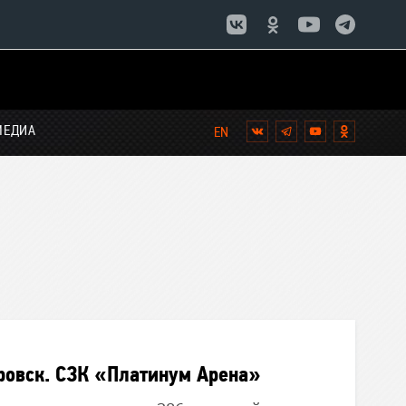
МЕДИА
Вконтакте
Telegram
YouTube
Однокла
ровск. СЗК «Платинум Арена»