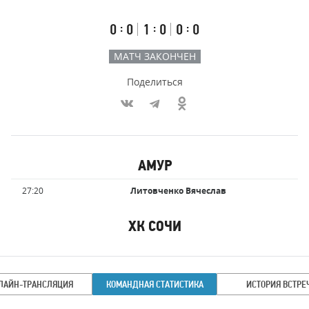
счёт
по
встречи
таймам
Первый
Второй
Третий
:
:
:
0
0
1
0
0
0
тайм
тайм
тайм
МАТЧ ЗАКОНЧЕН
Поделиться
Участники
АМУР
команд,
Имя
Время
27:20
Литовченко Вячеслав
забившие
игрока
голы
ХК СОЧИ
Имя
Время
игрока
ЛАЙН-ТРАНСЛЯЦИЯ
КОМАНДНАЯ СТАТИСТИКА
ИСТОРИЯ ВСТРЕ