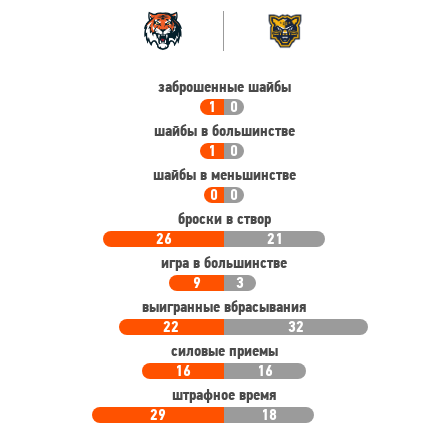
Командная
Команда
статистика
заброшенные шайбы
1
0
шайбы в большинстве
1
0
шайбы в меньшинстве
0
0
броски в створ
26
21
игра в большинстве
9
3
выигранные вбрасывания
22
32
силовые приемы
16
16
штрафное время
29
18