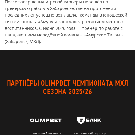
После завершения игровой карьеры перешёл на
тренерскую работу в Хабаровске, где на протяжении
последних лет успешно возглавлял команды в юношеской
системе школы «Амур» и занимался развитием местных
воспитанников. С июня 2026 года — тренер по работе с
нападающими молодёжной команды «Амурские Тигры»
(Хабаровск, МХЛ).
ПАРТНЁРЫ OLIMPBET ЧЕМПИОНАТА МХЛ
СЕЗОНА 2025/26
Титульный партнёр
Генеральный партнер