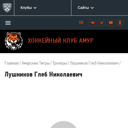
Клубы
Сайты
Открыть/
Вконтакте
Telegram
YouTube
Одн
Мы
закрыть
в
меню
социальных
ХОККЕЙНЫЙ КЛУБ АМУР
сетях:
Главная
Амурские Тигры
Тренеры
Лушников Глеб Николаевич
Лушников Глеб Николаевич
О
тренере