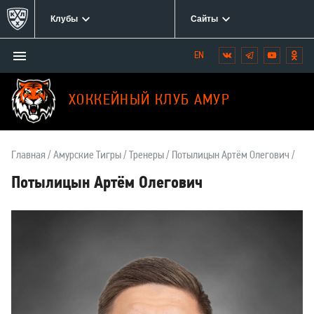
Клубы
Сайты
Открыть/
Вконтакте
Telegram
YouTube
Одн
Мы
закрыть
в
меню
социальных
ХОККЕЙНЫЙ КЛУБ АМУР
сетях:
Главная
Амурские Тигры
Тренеры
Потылицын Артём Олегович
Потылицын Артём Олегович
О
тренере